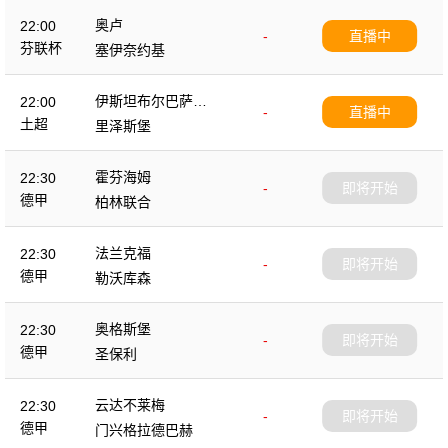
奥卢
22:00
-
直播中
芬联杯
塞伊奈约基
伊斯坦布尔巴萨克
22:00
-
直播中
塞尔
土超
里泽斯堡
霍芬海姆
22:30
-
即将开始
德甲
柏林联合
法兰克福
22:30
-
即将开始
德甲
勒沃库森
奥格斯堡
22:30
-
即将开始
德甲
圣保利
云达不莱梅
22:30
-
即将开始
德甲
门兴格拉德巴赫