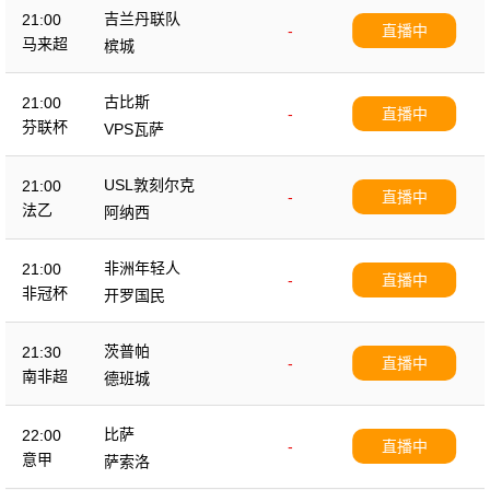
吉兰丹联队
21:00
-
直播中
马来超
槟城
古比斯
21:00
-
直播中
芬联杯
VPS瓦萨
USL敦刻尔克
21:00
-
直播中
法乙
阿纳西
非洲年轻人
21:00
-
直播中
非冠杯
开罗国民
茨普帕
21:30
-
直播中
南非超
德班城
比萨
22:00
-
直播中
意甲
萨索洛