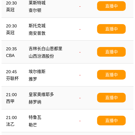
莱斯特城
20:30
-
直播中
英冠
查尔顿
斯托克城
20:30
-
直播中
英冠
南安普敦
吉林长白山恩都里
20:35
-
直播中
CBA
山西汾酒股份
埃尔维斯
20:45
-
直播中
芬联杯
雅罗
皇家奥维耶多
21:00
-
直播中
西甲
赫罗纳
特鲁瓦
21:00
-
直播中
法乙
勒芒