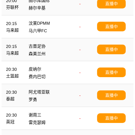
图尔库国际
20:00
-
直播中
芬联杯
赫尔辛基
汶莱DPMM
20:15
-
直播中
马来超
马六甲FC
古晋足协
20:15
-
直播中
马来超
森美兰州
皮纳尔
20:30
-
直播中
土篮超
费内巴切
阿尤塔亚联
20:30
-
直播中
泰超
罗勇
谢周三
20:30
-
直播中
英冠
雷克瑟姆