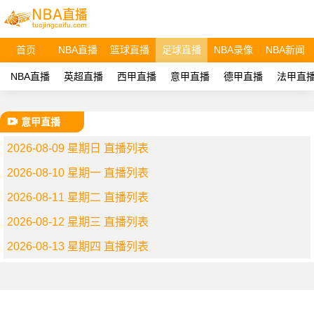
首页
NBA直播
篮球直播
足球直播
NBA录像
NBA新闻
NBA直播
英超直播
西甲直播
意甲直播
德甲直播
法甲直
意甲直播
2026-08-09 星期日 直播列表
2026-08-10 星期一 直播列表
2026-08-11 星期二 直播列表
2026-08-12 星期三 直播列表
2026-08-13 星期四 直播列表