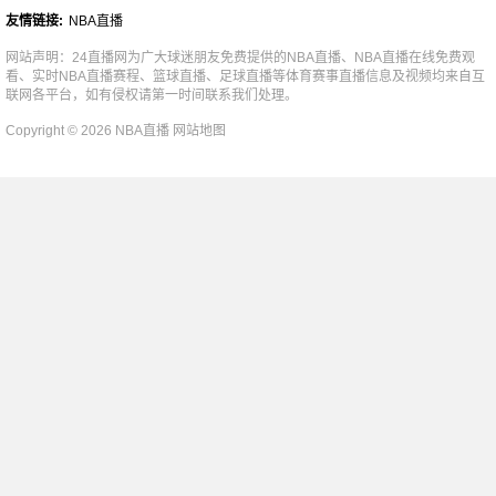
友情链接:
NBA直播
网站声明：24直播网为广大球迷朋友免费提供的NBA直播、NBA直播在线免费观
看、实时NBA直播赛程、篮球直播、足球直播等体育赛事直播信息及视频均来自互
联网各平台，如有侵权请第一时间联系我们处理。
Copyright © 2026 NBA直播
网站地图