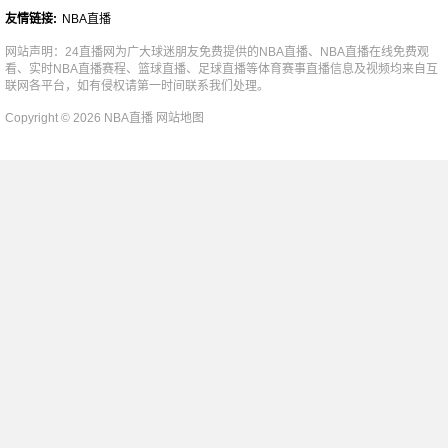
友情链接:
NBA直播
网站声明：24直播网为广大球迷朋友免费提供的NBA直播、NBA直播在线免费观
看、实时NBA直播赛程、篮球直播、足球直播等体育赛事直播信息及视频均来自互
联网各平台，如有侵权请第一时间联系我们处理。
Copyright © 2026 NBA直播
网站地图