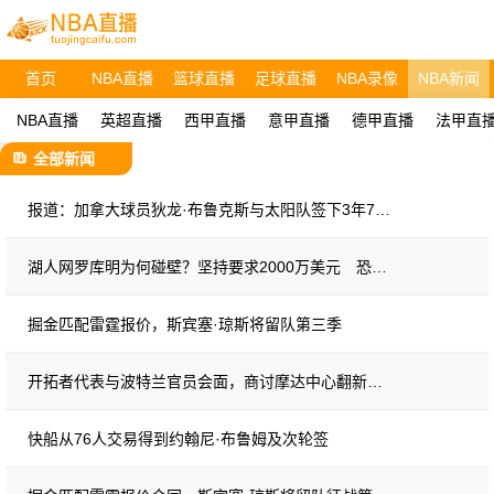
首页
NBA直播
篮球直播
足球直播
NBA录像
NBA新闻
NBA直播
英超直播
西甲直播
意甲直播
德甲直播
法甲直
全部新闻
报道：加拿大球员狄龙·布鲁克斯与太阳队签下3年7300万美元续约合同
湖人网罗库明为何碰壁？坚持要求2000万美元 恐得用首轮打动老鹰
掘金匹配雷霆报价，斯宾塞·琼斯将留队第三季
开拓者代表与波特兰官员会面，商讨摩达中心翻新及租约事宜
快船从76人交易得到约翰尼·布鲁姆及次轮签