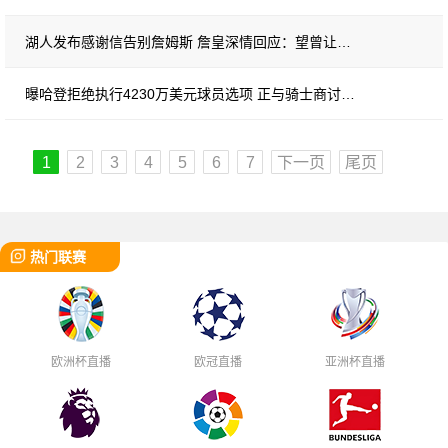
湖人发布感谢信告别詹姆斯 詹皇深情回应：望曾让你们骄傲
曝哈登拒绝执行4230万美元球员选项 正与骑士商讨多年合约
1
2
3
4
5
6
7
下一页
尾页
热门联赛
欧洲杯直播
欧冠直播
亚洲杯直播