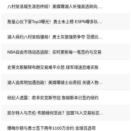
八村垒洛城生涯恐终结！美媒曝湖人补强首选转向库明加
詹皇心仪下家Top3曝光！勇士未上榜 ESPN曝多队发语音招募
湖人续约八村垒陷僵局！勇士灰狼强势争夺 范德比尔特溢价合同成薪资障碍
NBA自由市场动态追踪：实时更新每一笔签约与交易
史蒂文斯解释布朗交易难平众怒 绿军球迷恐难买账
湖人追库明加遇劲敌！美媒曝骑士出奇招 关键人物竟是勇士前助教
经纪人透露：若非尼克斯夺冠 詹姆斯本已签约纽约
凯尔特人与杰伦·布朗缘何至此？加盟76人交易标志十年关系彻底破裂
曝梅尔顿与勇士签下两年1100万合约 含球员选项