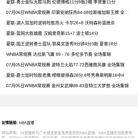
夏联-勇士金队大胜马刺 伦德博格11分8板2帽 李贤重11分
07月06日WNBA常规赛 印第安纳狂热84-68拉斯维加斯王牌 全场
集锦
夏联-湖人双加时逆转险胜热火 卡尔26+8 沃特森补篮绝杀
夏联-篮网大胜雄鹿 汉姆里奇斯15+7 波士顿14分
夏联-国王逆转勇士蓝队 郭昊文首秀9分钟4分3助 夏普18分
WNBA常规赛 达拉斯飞翼 89 - 76 多伦多节奏 全场集锦
07月05日WNBA常规赛 波特兰火焰77-72西雅图风暴 全场集锦
夏联-爵士加时险胜老鹰 榜眼彼得森28分 8号秀弗莱明斯16中4
07月05日WNBA常规赛 金州女武神88-83亚特兰大梦想 全场集锦
友情链接:
NBA直播
网站声明：24直播网为广大球迷朋友免费提供的NBA直播、NBA直播在线免费观