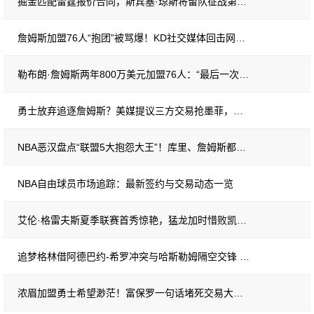
掘金匹配雷霆报价合同，斯宾塞·琼斯将留队征战第三赛季
詹姆斯加盟76人“抱团”被骂爆！KD社交媒体回击网络喷子：你陷得太深了
勒布朗·詹姆斯两年800万美元加盟76人：“最后一次决定”
勇士放弃追逐詹姆斯？美媒提议三方交易抢墨菲，库里夺冠窗口期逼球队豪赌
NBA恶汉盘点“联盟5大抱怨大王”！库里、詹姆斯都上榜，他高居榜首
NBA自由球员市场追踪：最新签约与交易动态一览
艾伦·格雷夫斯夏季联赛首秀惊艳，猛龙加时惜败凯尔特人
追梦格林借阿德巴约-希罗冲突与哈斯勒姆隔空交锋 再掀NBA口水战
浓眉加盟勇士希望渺茫！富保罗一句话堵死交易大门 詹库联手恐成泡影