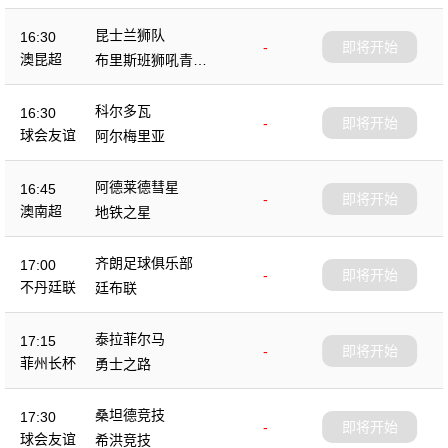
昆士兰狮队
16:30
-
即将开始
澳昆超
布里斯班狮吼青年
队
科尔多瓦
16:30
-
即将开始
球会友谊
阿尔梅里亚
阿德莱德彗星
16:45
-
即将开始
澳南超
地铁之星
齐朗足球俱乐部
17:00
-
即将开始
不丹廷联
廷布联
泰拉菲尔马
17:15
-
即将开始
菲州长杯
勇士之路
桑坦德竞技
17:30
-
即将开始
球会友谊
希洪竞技