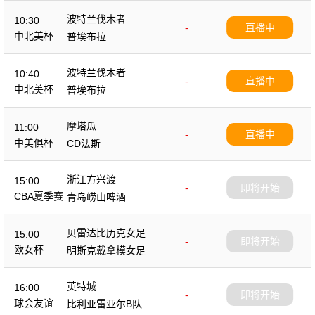
波特兰伐木者
10:30
-
直播中
中北美杯
普埃布拉
波特兰伐木者
10:40
-
直播中
中北美杯
普埃布拉
摩塔瓜
11:00
-
直播中
中美俱杯
CD法斯
浙江方兴渡
15:00
-
即将开始
CBA夏季赛
青岛崂山啤酒
贝雷达比历克女足
15:00
-
即将开始
欧女杯
明斯克戴拿模女足
英特城
16:00
-
即将开始
球会友谊
比利亚雷亚尔B队