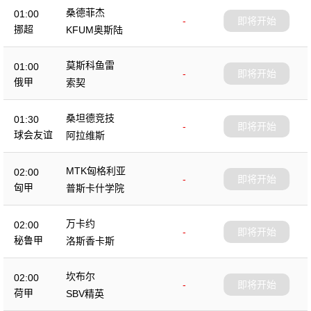
桑德菲杰
01:00
-
即将开始
挪超
KFUM奥斯陆
莫斯科鱼雷
01:00
-
即将开始
俄甲
索契
桑坦德竞技
01:30
-
即将开始
球会友谊
阿拉维斯
MTK匈格利亚
02:00
-
即将开始
匈甲
普斯卡什学院
万卡约
02:00
-
即将开始
秘鲁甲
洛斯香卡斯
坎布尔
02:00
-
即将开始
荷甲
SBV精英