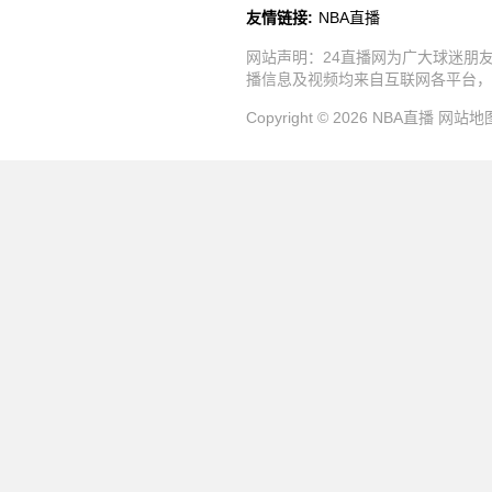
友情链接:
NBA直播
网站声明：24直播网为广大球迷朋友
播信息及视频均来自互联网各平台，
Copyright © 2026 NBA直播
网站地