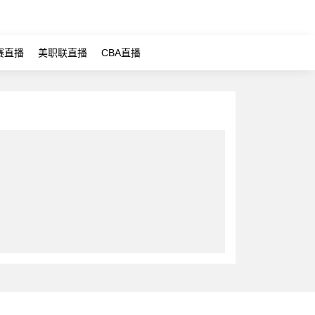
赛直播
美职联直播
CBA直播