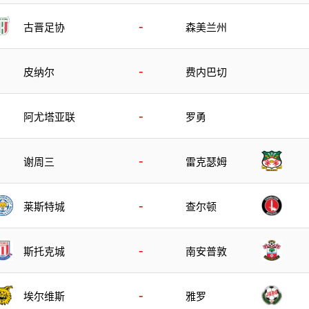
-
古晋足协
森美兰州
-
皮纳尔
费内巴切
-
阿尤塔亚联
罗勇
-
谢周三
雷克瑟姆
-
莱斯特城
查尔顿
-
斯托克城
南安普敦
-
埃尔维斯
雅罗