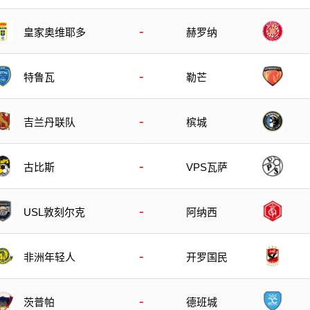
-
皇家奥维耶多
赫罗纳
-
特鲁瓦
勒芒
-
吉兰丹联队
槟城
-
古比斯
VPS瓦萨
-
USL敦刻尔克
阿纳西
-
非洲年轻人
开罗国民
-
茨普帕
德班城