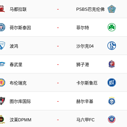
-
马都拉联
PSBS巴克伦佛
-
荷尔斯泰因
菲尔特
-
波鸿
沙尔克04
-
春武里
狮子港
-
布伦瑞克
卡尔斯鲁厄
-
图尔库国际
赫尔辛基
-
汶莱DPMM
马六甲FC