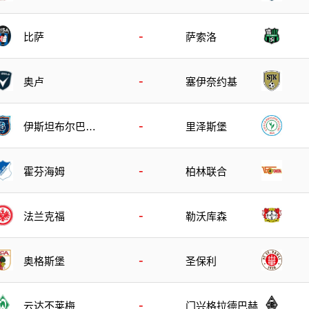
-
比萨
萨索洛
-
奥卢
塞伊奈约基
-
伊斯坦布尔巴萨
里泽斯堡
克塞尔
-
霍芬海姆
柏林联合
-
法兰克福
勒沃库森
-
奥格斯堡
圣保利
-
云达不莱梅
门兴格拉德巴赫