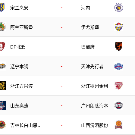
-
宋兰义安
河内
-
阿兰亚斯堡
伊尤斯堡
-
DP北碧
巴蜀府
-
辽宁本钢
天津先行者
-
浙江方兴渡
浙江稠州金租
-
山东高速
广州朗肽海本
-
吉林长白山恩都
山西汾酒股份
里