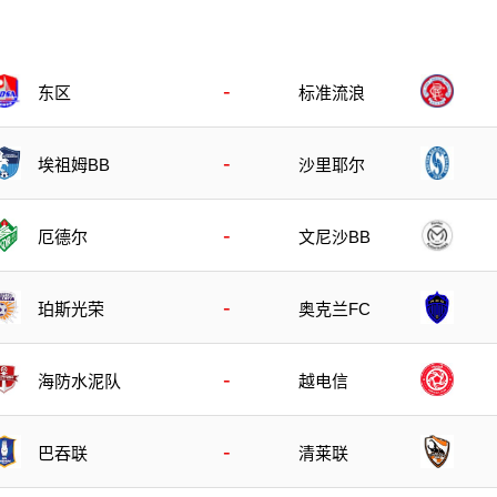
-
东区
标准流浪
-
埃祖姆BB
沙里耶尔
-
厄德尔
文尼沙BB
-
珀斯光荣
奥克兰FC
-
海防水泥队
越电信
-
巴吞联
清莱联